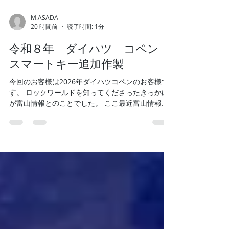
M.ASADA
20 時間前
読了時間: 1分
令和８年 ダイハツ コペン
スマートキー追加作製
今回のお客様は2026年ダイハツコペンのお客様で
す。 ロックワールドを知ってくださったきっかけ
が富山情報とのことでした。 ここ最近富山情報を
見て問い合わせ頂くことが増えてきました。 金額
お伝えし作業となりました。 作業完了です。作業
時間15分～20ほどでした。 作業後ブログに作業画
像をあげていいかお聞きすると「全然いいです
よ！うしろからもどうぞ」と2枚写真撮らせていた
だきました。 とても素敵なお客様でした。 #ダイ
ハツコペン #ダイハツ #コペン #スマートキー
追加 #スペアキー #スマートキー #イモビライ
ザースペアーキー #鍵の紛失 #紛失キー作製