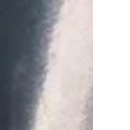
試してみたい車両でしたのでトライしてみました
デリカ D5 スマートキー こんなスマートキーが
出来ました。 ドア用のメカキーが収納できないこ
とや、スライドドアが遠隔で使えないことがあり
ますがある意味十分な結果となりました。 #デリ
カD5 #デリカ #D5 #スペアーキー #スマー
トキー #スマートキー追加 #鍵の紛失 #鍵作
製 #富山 #鍵屋