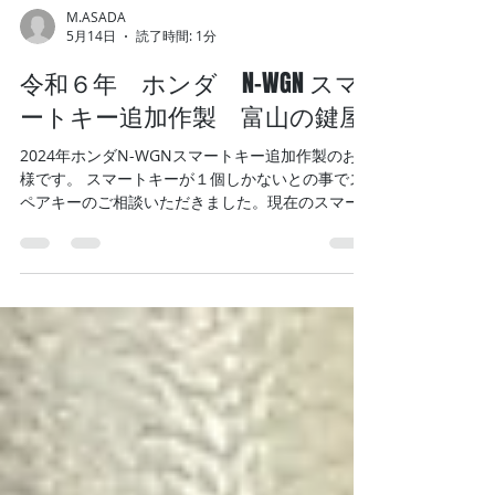
M.ASADA
5月14日
読了時間: 1分
令和６年 ホンダ N-WGN スマ
ートキー追加作製 富山の鍵屋
2024年ホンダN-WGNスマートキー追加作製のお客
様です。 スマートキーが１個しかないとの事でス
ペアキーのご相談いただきました。現在のスマー
トキー裏に1と書いてあるとのことで、今回こちら
でご用意したのは2と書いてあるものです。 最近の
高年式になるとドライバー1・ドライバー2があり
ます。一人で乗られるかたにはあまり関係ないか
もしれませんが、１台の車を2人で運転される方は
それぞれで別々の設定ができます。（降車時のオ
ートドアロックなど） 作業完了です。 スマートキ
ーや鍵は必ずスペアを作っておくことをおすすめ
します‼️ 様々な車種に対応しているのでお困りの際
はご相談ください。 #ホンダNーWGN #ホンダ