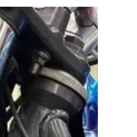
は純正キー（本物の鍵）ではなく複製された鍵
（コピーキー・合鍵）の場合が多々あります。 お
客様は「えっ、これってマスターキーじゃない
の？」とよく言われます。 見分け方はいたって簡
単です 純正キーは持ち手部分に（ＧＯＡＬ ＭＩ
ＷＡ ＷＥＳＴなど）メーカー名とキーナンバー
の刻印があります。 ※無地でも純正キーのタイプ
も有ります。 コピーキー・合鍵は、持ち手部分に
（ＧＴＳ ＦＵＫＩ ＴＬＨ等）材料メーカー名
と Ｈ０００ Ｆ０００ Ａ０００ Ｖ０００な
どの複製材料型番号が記されています。 ※表示記
号が違うタイプも有ります。 コピーキーからさら
に合鍵は作製致しますが事前に作動補償出来ない
事をご説明し、ご理解頂いた場合のみ合鍵作製さ
せて頂きます。 ※合鍵を作製すると、純正キー →
合鍵 → さらに合鍵 → さらに合鍵 → さらに… と
なり この繰り返しを行うと誤差がどんどん大き
くなり