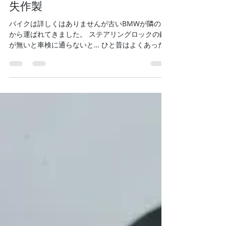
M.ASADA
5月23日
読了時間: 1分
BMW ステアリングロック鍵紛
失作製
バイクは詳しくはありませんが古いBMWが隣の県
から運ばれてきました。 ステアリングロックの鍵
が無いと車検に通らないと… ひと昔はよくあった
仕事なのですが、チェーンロックでも車検が通る
ようになったと聞いてからステアリングロックの
仕事は無くなってました。 最近になってまた鍵が
無いと車検に合格しないという問合せが増えてき
ました。 白丸のところに小さい鍵穴があります。
なかなか厄介な仕事です。 無事鍵が出来、引き取
りにきていただきました。 数日後、もう一台BMW
を乗ってこられてスペアキーを作っていかれまし
た。 中々のマニアの方ですね。 ステアリングロッ
クの鍵無し作業はお受けしていますが、時間が読
めない仕事なので当社では車両預かりで作製させ
ていただいております。 車検が通らなくてお困り