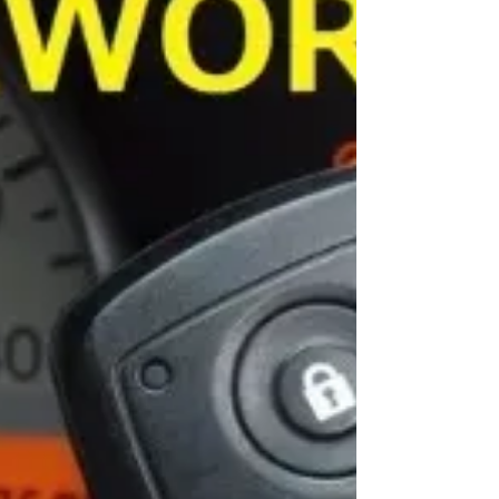
りました。 この薄い鍵穴からデータを読み取り、
優秀なマシーンで鍵を削りだします。 運が良かっ
たの一発で鍵が回りました！ 通常は30分程度の作
業です。 心当たりのある方はぜひ作っておいてく
ださい。 車両のバッテリーがあがったり、スマー
トキーの電池が無くなった時は困りますので！ #
ホンダＮwgn #ホンダ #Ｎwgo #メカキー紛
失 #メカニカルキー作製 #紛失キー作製 #ス
ペアーキー作製 #復旧作業 #合鍵作製 #富
山 #鍵屋