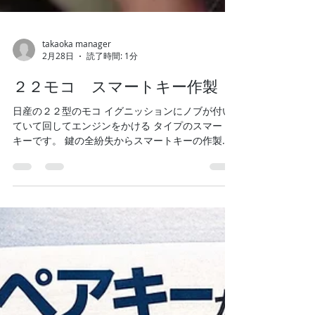
takaoka manager
2月28日
読了時間: 1分
２２モコ スマートキー作製
日産の２２型のモコ イグニッションにノブが付い
ていて回してエンジンをかける タイプのスマート
キーです。 鍵の全紛失からスマートキーの作製ま
で作業可能です。 スマートキーの水没、故障等や
予備が欲しい等、 お困りの際はご連絡下さい。 #