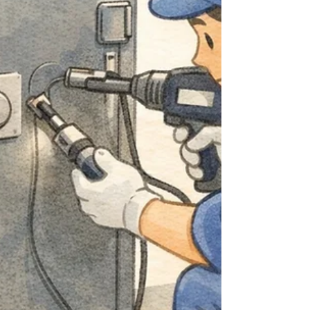
きるだけ“純正キー”を探す 最も大切なのはこれで
す。 スペアキー（コピーキー）からさらに複製す
ると、 わずかなズレが蓄積する 摩耗した形状まで
コピーされる 精度が落ちやすい という問題が起こ
ります。 可能であれば、メーカー純正キー（刻印
入りの元鍵）から作るのが理想です。 ---------------
----------------------------------------------------------------
----------------------------------- ② すでに摩耗してい
ないか確認する スペアキーが次のような状態の場
合は要注意です。 先端が丸くなっている 刻み部分
が削れている 抜き差しがスムーズでない 少し回り
にくい 摩耗した鍵から複製すると、 回りにくい合
鍵ができる可能性が高い です。 ----------------