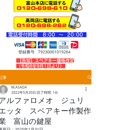
​電話受付時間 8
:00 ～ 20
:00
登録番号 T9230001019264
​【告知】スペアキー価格改定
（令和8年9月1日より）
記事
M.ASADA
2022年5月20日
読了時間: 1分
アルファロメオ ジュリ
エッタ スペアキー作製作
業 富山の鍵屋
更新日：
2025年1月31日