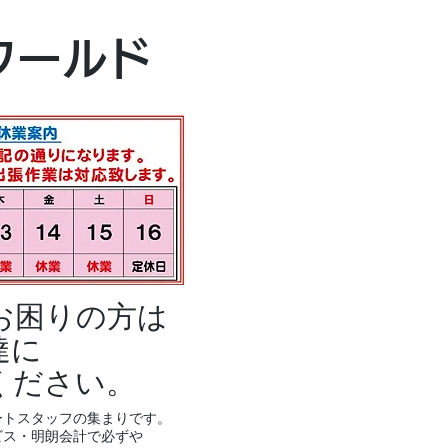
本社・富山本店
ワールド
富山市黒瀬496
TEL 076-494-8
お困りの方は
達に
ください。
ートスタッフの集まりです。
ビス・明朗会計で必ずや