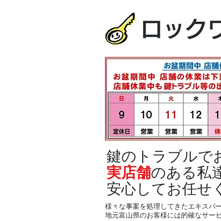
ロック
鍵のトラブルで
実店舗
のある私
安心してお任せ
様々な事案を処理してきたエキスパ
地元富山県のお客様には的確なサー