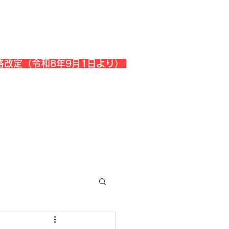
格改定（令和8年9月1日より）
会社概要
『よくある質問』