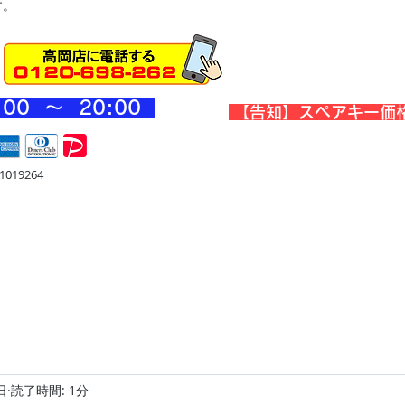
す。
:00 ～ 20
:00
​【告知】スペアキー価
019264
宅
金庫・他
店舗・合鍵
料金
Blog
お問合せ
日
読了時間: 1分