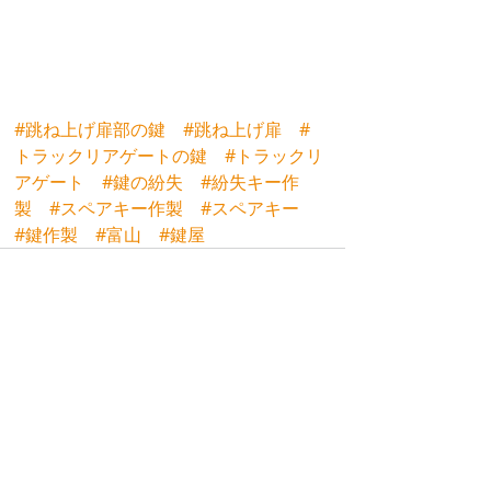
#跳ね上げ扉部の鍵
#跳ね上げ扉
#
トラックリアゲートの鍵
#トラックリ
アゲート
#鍵の紛失
#紛失キー作
製
#スペアキー作製
#スペアキー
#鍵作製
#富山
#鍵屋
最新記事
すべて表示