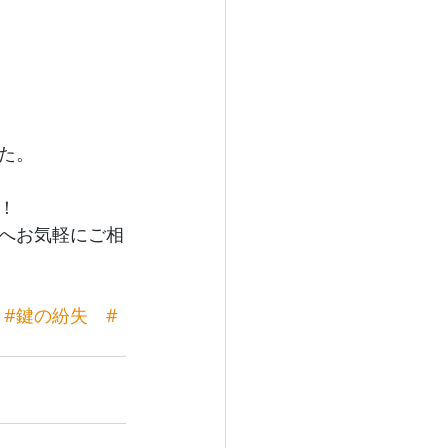
た。
！
へお気軽にご相
#鍵の紛失
#