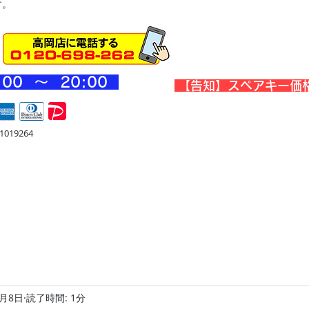
す。
:00 ～ 20
:00
​【告知】スペアキー価
019264
宅
金庫・他
店舗・合鍵
料金
Blog
お問合せ
2月8日
読了時間: 1分