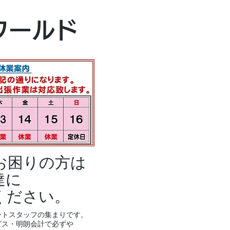
本社・富山本店
ワールド
富山市黒瀬496
TEL 076-494-8
お困りの方は
達に
ください。
ートスタッフの集まりです。
ビス・明朗会計で必ずや