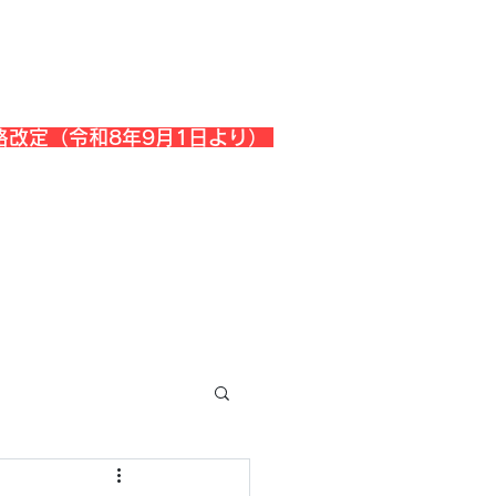
格改定（令和8年9月1日より）
会社概要
『よくある質問』