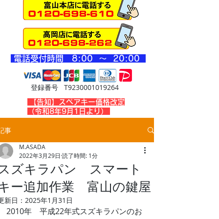
​電話受付時間 8
:00 ～ 20
:00
登録番号 T9230001019264
​【告知】スペアキー価格改定
（令和8年9月1日より）
記事
M.ASADA
2022年3月29日
読了時間: 1分
スズキラパン スマート
キー追加作業 富山の鍵屋
更新日：
2025年1月31日
2010年　平成22年式スズキラパンのお