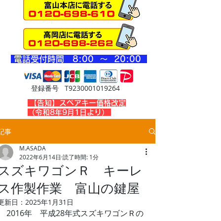
​電話受付時間 8
:00 ～ 20
:00
登録番号 T9230001019264
​【告知】スペアキー価格改定
（令和8年9月1日より）
記事
M.ASADA
2022年6月14日
読了時間: 1分
スズキワゴンＲ キーレ
ス作製作業 富山の鍵屋
更新日：
2025年1月31日
2016年　平成28年式スズキワゴンＲの