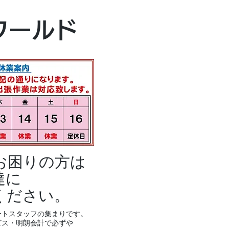
本社・富山本店
ワールド
富山市黒瀬496
TEL 076-494-8
お困りの方は
達に
ください。
ートスタッフの集まりです。
ビス・明朗会計で必ずや