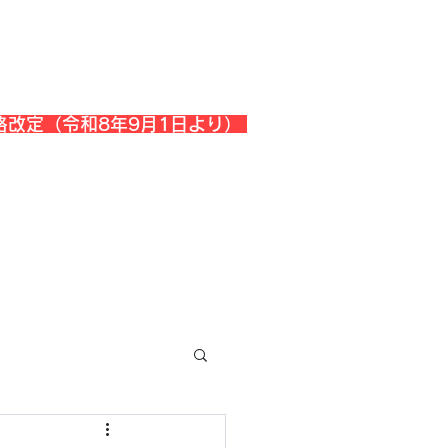
格改定（令和8年9月1日より）
会社概要
『よくある質問』