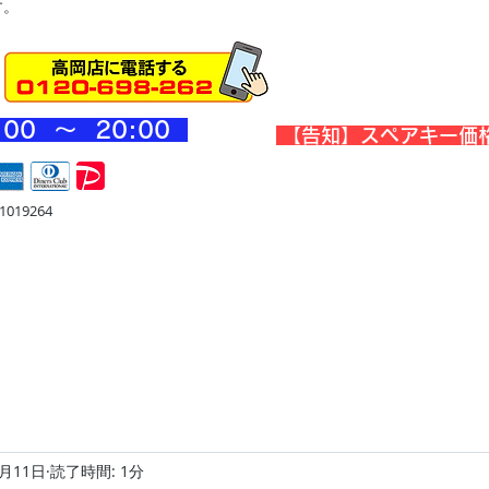
す。
:00 ～ 20
:00
​【告知】スペアキー価
019264
宅
金庫・他
店舗・合鍵
料金
Blog
お問合せ
2月11日
読了時間: 1分