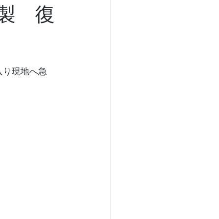
作製 復
入り現地へ急