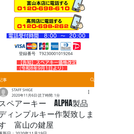
​電話受付時間 8
:00 ～ 20
:00
登録番号 T9230001019264
​【告知】スペアキー価格改定
（令和8年9月1日より）
記事
STAFF SHIGE
2020年11月6日
読了時間: 1分
スペアーキー ALPHA製品
ディンプルキー作製致しま
す 富山の鍵屋
更新日：
2020年11月19日