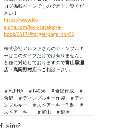
ログ掲載ページですので是非ご覧くだ
さい！
https://www.kk-
alpha.com/lock/catalog/e-
book/2017/#target/page_no=59
株式会社アルファさんのディンプルキ
ーはこのタイプだけでは有りません、
各種に対応しておりますので
富山黒瀬
店・高岡野村店
へご相談下さい。
＃ALPHA　＃F4056　＃合鍵作成　＃
合鍵　＃ディンプルキー作製　＃ディ
ンプルキー　＃スペアーキー作製　＃
スペアーキー　＃富山　＃鍵屋