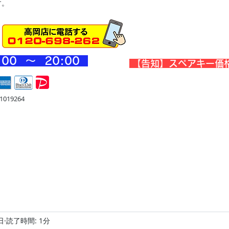
す。
:00 ～ 20
:00
​【告知】スペアキー価
019264
宅
金庫・他
店舗・合鍵
料金
Blog
お問合せ
日
読了時間: 1分