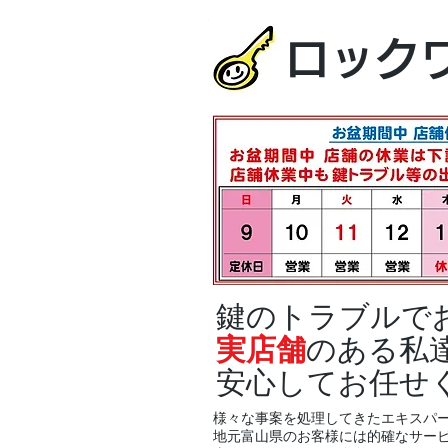
ロック
鍵のトラブルで
実店舗
のある私
安心してお任せ
様々な事案を処理してきたエキスパ
地元富山県のお客様には的確なサー