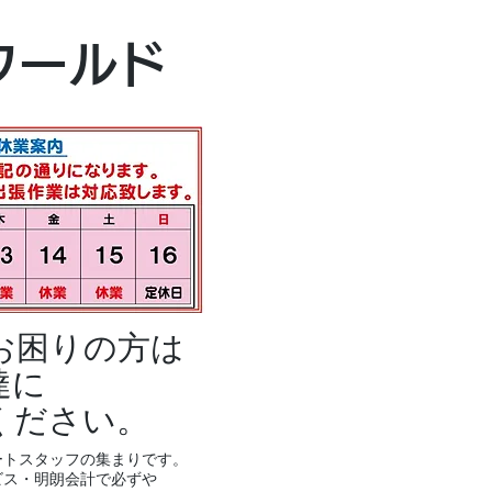
本社・富山本店
ワールド
富山市黒瀬496
TEL 076-494-8
お困りの方は
達に
ください。
ートスタッフの集まりです。
ビス・明朗会計で必ずや