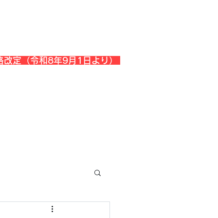
格改定（令和8年9月1日より）
会社概要
『よくある質問』