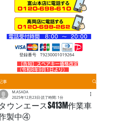
​電話受付時間 8
:00 ～ 20
:00
登録番号 T9230001019264
​【告知】スペアキー価格改定
（令和8年9月1日より）
記事
M.ASADA
2025年12月23日
読了時間: 1分
タウンエースS413M作業車
作製中④