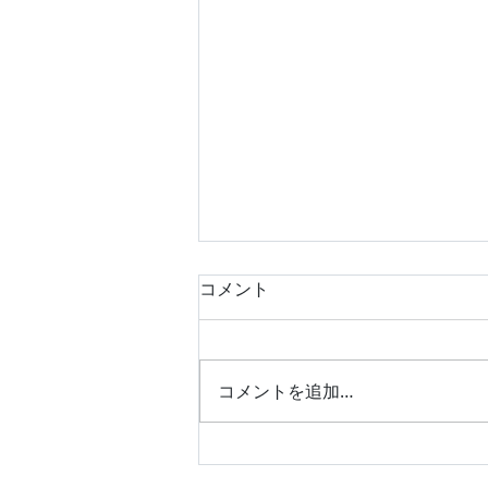
コメント
コメントを追加…
平成25年式 スズキ エブリ
イワゴン キーレス作製 富