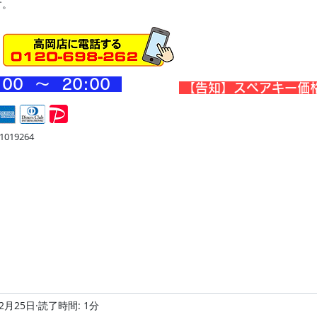
す。
:00 ～ 20
:00
​【告知】スペアキー価
019264
宅
金庫・他
店舗・合鍵
料金
Blog
お問合せ
12月25日
読了時間: 1分