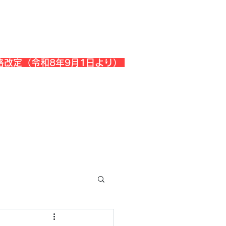
格改定（令和8年9月1日より）
会社概要
『よくある質問』