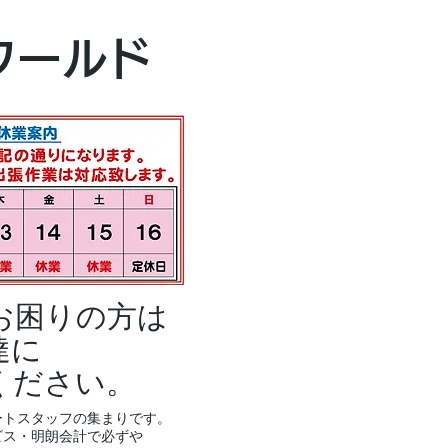
本社・富山本店
ワールド
富山市黒瀬496
TEL 076-494-8
お困りの方は
達に
ください。
ートスタッフの集まりです。
ビス・明朗会計で必ずや