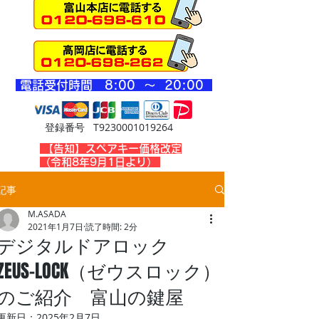
​電話受付時間 8
:00 ～ 20
:00
登録番号 T9230001019264
​【告知】スペアキー価格改定
（令和8年9月1日より）
記事
M.ASADA
2021年1月7日
読了時間: 2分
デジタルドアロック
ZEUS-LOCK（ゼウスロック）
のご紹介 富山の鍵屋
更新日：
2025年2月7日