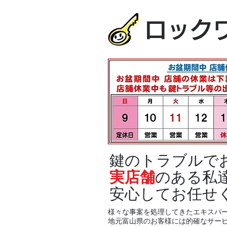
ロック
鍵のトラブルで
実店舗
のある私
安心してお任せ
様々な事案を処理してきたエキスパ
地元富山県のお客様には的確なサー