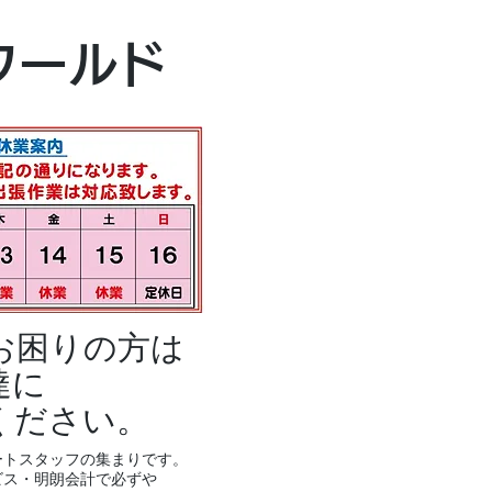
本社・富山本店
ワールド
富山市黒瀬496
TEL 076-494-8
お困りの方は
達に
ください。
ートスタッフの集まりです。
ビス・明朗会計で必ずや