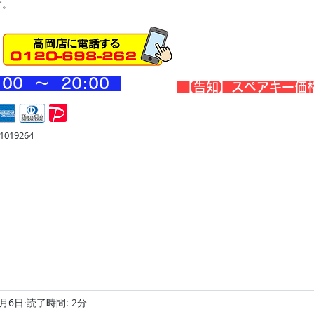
す。
:00 ～ 20
:00
​【告知】スペアキー価
019264
宅
金庫・他
店舗・合鍵
料金
Blog
お問合せ
2月6日
読了時間: 2分