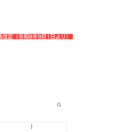
格改定（令和8年9月1日より）
会社概要
『よくある質問』