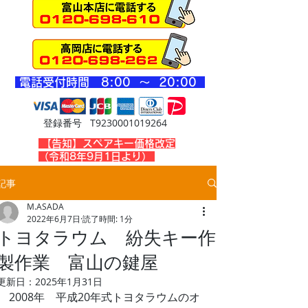
​電話受付時間 8
:00 ～ 20
:00
登録番号 T9230001019264
​【告知】スペアキー価格改定
（令和8年9月1日より）
記事
M.ASADA
2022年6月7日
読了時間: 1分
トヨタラウム 紛失キー作
製作業 富山の鍵屋
更新日：
2025年1月31日
2008年　平成20年式トヨタラウムのオ