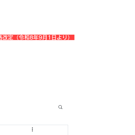
格改定（令和8年9月1日より）
会社概要
『よくある質問』