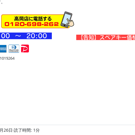
す。
:00 ～ 20
:00
​【告知】スペアキー価
019264
宅
金庫・他
店舗・合鍵
料金
Blog
お問合せ
7月26日
読了時間: 1分