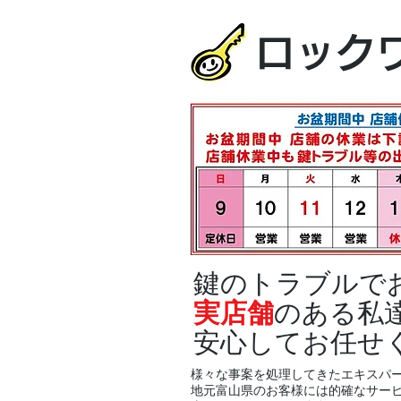
ロック
鍵のトラブルで
実店舗
のある私
安心してお任せ
様々な事案を処理してきたエキスパ
地元富山県のお客様には的確なサー