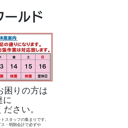
本社・富山本店
ワールド
富山市黒瀬496
TEL 076-494-8
お困りの方は
達に
ください。
ートスタッフの集まりです。
ビス・明朗会計で必ずや