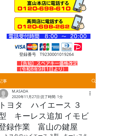
​電話受付時間 8
:00 ～ 20
:00
登録番号 T9230001019264
​【告知】スペアキー価格改定
（令和8年9月1日より）
記事
M.ASADA
2020年11月27日
読了時間: 1分
トヨタ ハイエース ３
型 キーレス追加 イモビ
登録作業 富山の鍵屋
トヨタのハイエース ３型、キーレスキ