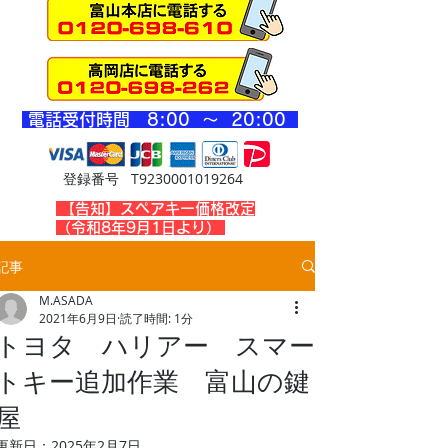
​電話受付時間 8
:00 ～ 20
:00
登録番号 T9230001019264
​【告知】スペアキー価格改定
（令和8年9月1日より）
記事
M.ASADA
2021年6月9日
読了時間: 1分
トヨタ ハリアー スマー
トキー追加作業 富山の鍵
屋
更新日：
2025年2月7日