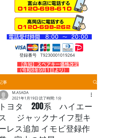
​電話受付時間 8
:00 ～ 20
:00
登録番号 T9230001019264
​【告知】スペアキー価格改定
（令和8年9月1日より）
記事
M.ASADA
2021年1月19日
読了時間: 1分
トヨタ 200系 ハイエー
ス ジャックナイフ型キ
ーレス追加 イモビ登録作