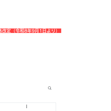
格改定（令和8年9月1日より）
会社概要
『よくある質問』