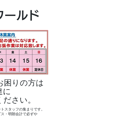
本社・富山本店
ワールド
富山市黒瀬496
TEL 076-494-8
お困りの方は
達に
ください。
ートスタッフの集まりです。
ビス・明朗会計で必ずや