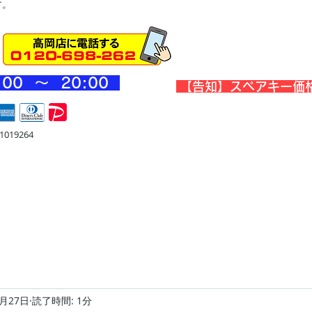
す。
:00 ～ 20
:00
​【告知】スペアキー価
019264
宅
金庫・他
店舗・合鍵
料金
Blog
お問合せ
9月27日
読了時間: 1分