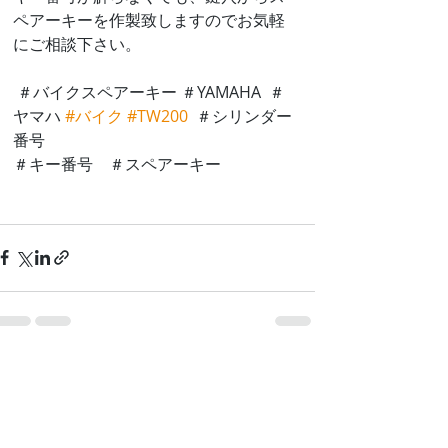
ペアーキーを作製致しますのでお気軽
にご相談下さい。
 ＃バイクスペアーキー ＃YAMAHA  ＃
ヤマハ 
#バイク
#TW200
  ＃シリンダー
番号 
＃キー番号　＃スペアーキー
最新記事
すべて表示