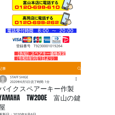
​電話受付時間 8
:00 ～ 20
:00
登録番号 T9230001019264
​【告知】スペアキー価格改定
（令和8年9月1日より）
記事
STAFF SHIGE
2020年6月5日
読了時間: 1分
バイクスペアーキー作製
YAMAHA TW200E 富山の鍵
屋
更新日：
2020年6月6日