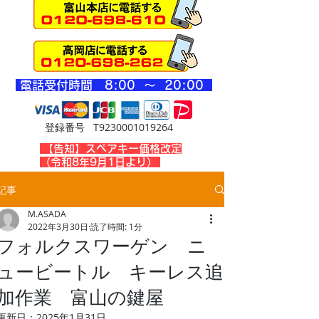
​電話受付時間 8
:00 ～ 20
:00
登録番号 T9230001019264
​【告知】スペアキー価格改定
（令和8年9月1日より）
記事
M.ASADA
2022年3月30日
読了時間: 1分
フォルクスワーゲン ニ
ュービートル キーレス追
加作業 富山の鍵屋
更新日：
2025年1月31日