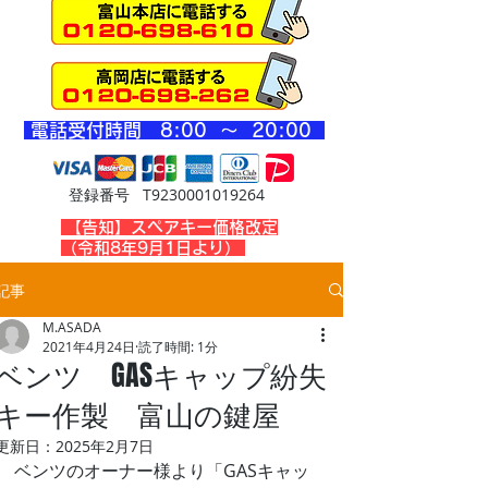
​電話受付時間 8
:00 ～ 20
:00
登録番号 T9230001019264
​【告知】スペアキー価格改定
（令和8年9月1日より）
記事
M.ASADA
2021年4月24日
読了時間: 1分
ベンツ GASキャップ紛失
キー作製 富山の鍵屋
更新日：
2025年2月7日
ベンツのオーナー様より「GASキャッ