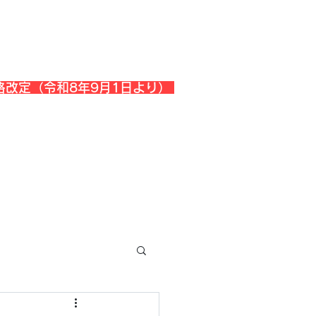
格改定（令和8年9月1日より）
会社概要
『よくある質問』