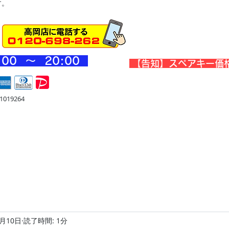
す。
:00 ～ 20
:00
​【告知】スペアキー価
019264
宅
金庫・他
店舗・合鍵
料金
Blog
お問合せ
5月10日
読了時間: 1分