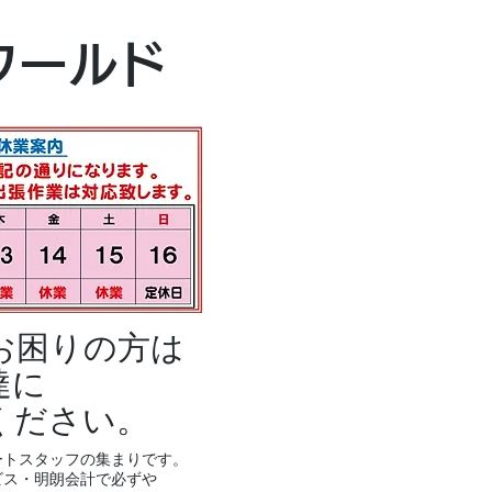
本社・富山本店
ワールド
富山市黒瀬496
TEL 076-494-8
お困りの方は
達に
ください。
ートスタッフの集まりです。
ビス・明朗会計で必ずや