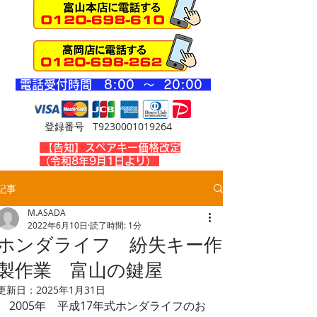
​電話受付時間 8
:00 ～ 20
:00
登録番号 T9230001019264
​【告知】スペアキー価格改定
（令和8年9月1日より）
記事
M.ASADA
2022年6月10日
読了時間: 1分
ホンダライフ 紛失キー作
製作業 富山の鍵屋
更新日：
2025年1月31日
2005年　平成17年式ホンダライフのお