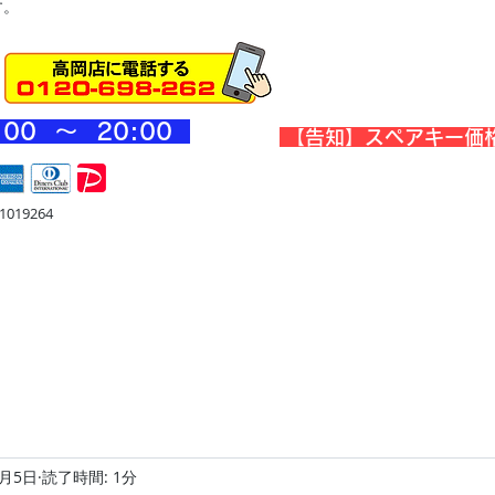
す。
:00 ～ 20
:00
​【告知】スペアキー価
019264
宅
金庫・他
店舗・合鍵
料金
Blog
お問合せ
2月5日
読了時間: 1分