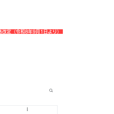
格改定（令和8年9月1日より）
会社概要
『よくある質問』