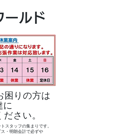
本社・富山本店
ワールド
富山市黒瀬496
TEL 076-494-8
お困りの方は
達に
ください。
ートスタッフの集まりです。
ビス・明朗会計で必ずや