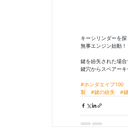
キーシリンダーを探
無事エンジン始動！
鍵を紛失された場合
鍵穴からスペアーキ
#ホンダエイプ100
製
#鍵の紛失
#