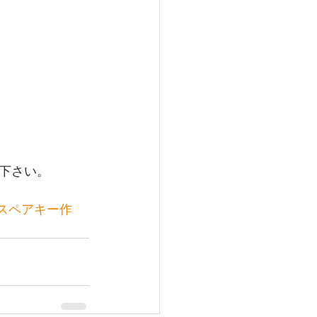
下さい。
スペアキー作