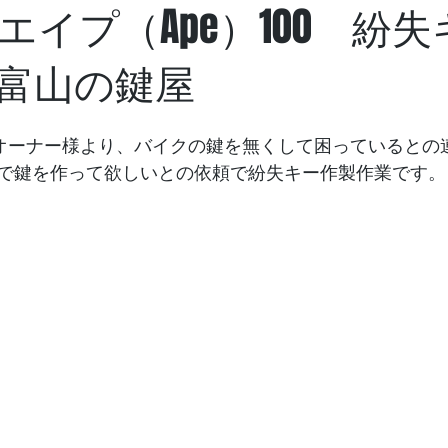
エイプ（Ape）100 紛
 富山の鍵屋
のオーナー様より、バイクの鍵を無くして困っているとの
で鍵を作って欲しいとの依頼で紛失キー作製作業です。