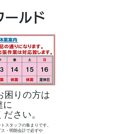
本社・富山本店
ワールド
富山市黒瀬496
TEL 076-494-8
お困りの方は
達に
ください。
ートスタッフの集まりです。
ビス・明朗会計で必ずや