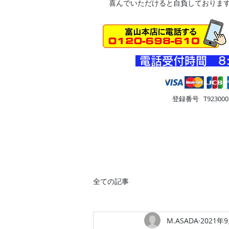
喜んでいただけると自負しておりま
​電話受付時間 8
登録番号 T9230001
HOME
車・オートバイ
住
全ての記事
M.ASADA
2021年