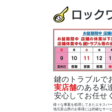
ロック
鍵のトラブルで
実店舗
のある私
安心してお任せ
様々な事案を処理してきたエキスパ
地元富山県のお客様には的確なサー