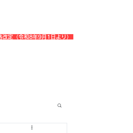
格改定（令和8年9月1日より）
会社概要
『よくある質問』