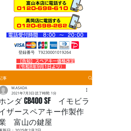
​電話受付時間 8
:00 ～ 20
:00
登録番号 T9230001019264
​【告知】スペアキー価格改定
（令和8年9月1日より）
記事
M.ASADA
2021年7月3日
読了時間: 1分
ホンダ CB400 SF イモビラ
イザースペアキー作製作
業 富山の鍵屋
更新日：
2025年2月7日