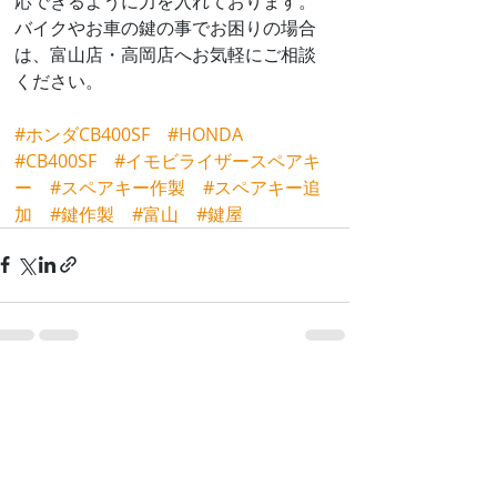
応できるように力を入れております。
バイクやお車の鍵の事でお困りの場合
は、富山店・高岡店へお気軽にご相談
ください。
#ホンダCB400SF
#HONDA
#CB400SF
#イモビライザースペアキ
ー
#スペアキー作製
#スペアキー追
加
#鍵作製
#富山
#鍵屋
最新記事
すべて表示