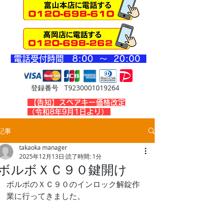
​電話受付時間 8
:00 ～ 20
:00
登録番号 T9230001019264
​【告知】スペアキー価格改定
（令和8年9月1日より）
記事
takaoka manager
2025年12月13日
読了時間: 1分
ボルボＸＣ９０鍵開け
ボルボのＸＣ９０のインロック解錠作
業に行ってきました。