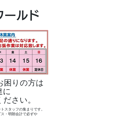
本社・富山本店
ワールド
富山市黒瀬496
TEL 076-494-8
お困りの方は
達に
ください。
ートスタッフの集まりです。
ビス・明朗会計で必ずや