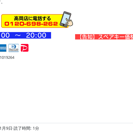
す。
:00 ～ 20
:00
​【告知】スペアキー価
019264
宅
金庫・他
店舗・合鍵
料金
Blog
お問合せ
11月9日
読了時間: 1分