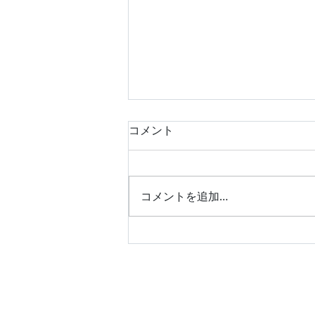
コメント
コメントを追加…
平成25年式 スズキ エブリ
イワゴン キーレス作製 富
山の鍵屋