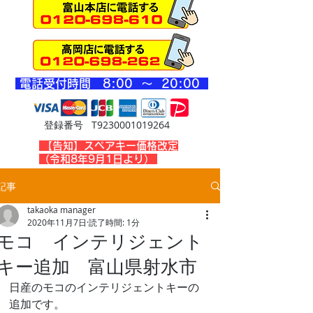
​電話受付時間 8
:00 ～ 20
:00
登録番号 T9230001019264
​【告知】スペアキー価格改定
（令和8年9月1日より）
記事
takaoka manager
2020年11月7日
読了時間: 1分
モコ インテリジェント
キー追加 富山県射水市
日産のモコのインテリジェントキーの
追加です。