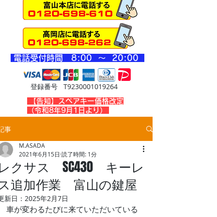
​電話受付時間 8
:00 ～ 20
:00
登録番号 T9230001019264
​【告知】スペアキー価格改定
（令和8年9月1日より）
記事
M.ASADA
2021年6月15日
読了時間: 1分
レクサス SC430 キーレ
ス追加作業 富山の鍵屋
更新日：
2025年2月7日
車が変わるたびに来ていただいている