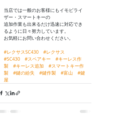
当店では一般のお客様にもイモビライ
ザー・スマートキーの
追加作業も出来るだけ迅速に対応でき
るように日々努力しています。
お気軽にお問い合わせください。
#レクサスSC430
#レクサス
#SC430
#スペアキー
#キーレス作
製
#キーレス追加
#スマートキー作
製
#鍵の紛失
#鍵作製
#富山
#鍵
屋
最新記事
すべて表示