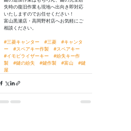
失時の復旧作業も現地へ出向き即対応
いたしますのでお任せください！
富山黒瀬店・高岡野村店へお気軽にご
相談ください。
#三菱キャンター
#三菱
#キャンタ
ー
#スペアキー作製
#スペアキー
#イモビライザーキー
#紛失キー作
製
#鍵の紛失
#鍵作製
#富山
#鍵
屋
最新記事
すべて表示