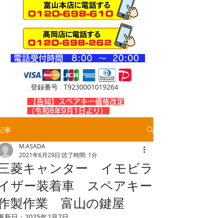
​電話受付時間 8
:00 ～ 20
:00
登録番号 T9230001019264
​【告知】スペアキー価格改定
（令和8年9月1日より）
記事
M.ASADA
2021年6月29日
読了時間: 1分
三菱キャンター イモビラ
イザー装着車 スペアキー
作製作業 富山の鍵屋
更新日：
2025年2月7日