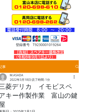
​電話受付時間 8
:00 ～ 20
:00
登録番号 T9230001019264
​【告知】スペアキー価格改定
（令和8年9月1日より）
記事
M.ASADA
2022年3月18日
読了時間: 1分
三菱デリカ イモビスペ
アキー作製作業 富山の鍵
屋
更新日：
2025年2月1日