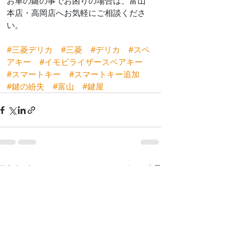
お車の鍵の事でお困りの場合は、富山
本店・高岡店へお気軽にご相談くださ
い。
#三菱デリカ
#三菱
#デリカ
#スペ
アキー
#イモビライザースペアキー
#スマートキー
#スマートキー追加
#鍵の紛失
#富山
#鍵屋
最新記事
すべて表示