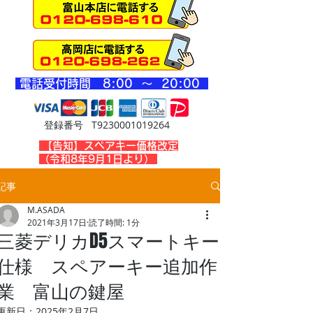
​電話受付時間 8
:00 ～ 20
:00
登録番号 T9230001019264
​【告知】スペアキー価格改定
（令和8年9月1日より）
記事
M.ASADA
2021年3月17日
読了時間: 1分
三菱デリカD5スマートキー
仕様 スペアーキー追加作
業 富山の鍵屋
更新日：
2025年2月7日