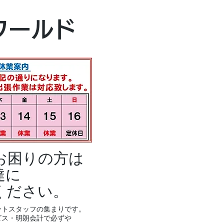
本社・富山本店
ワールド
富山市黒瀬496
TEL 076-494-8
お困りの方は
達に
ください。
ートスタッフの集まりです。
ビス・明朗会計で必ずや