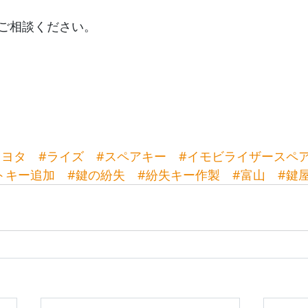
ご相談ください。
トヨタ
#ライズ
#スペアキー
#イモビライザースペ
トキー追加
#鍵の紛失
#紛失キー作製
#富山
#鍵