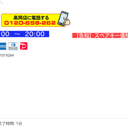
す。
:00 ～ 20
:00
​【告知】スペアキー価
019264
宅
金庫・他
店舗・合鍵
料金
Blog
お問合せ
読了時間: 1分