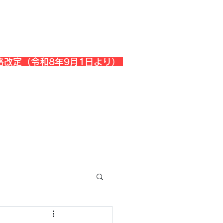
格改定（令和8年9月1日より）
会社概要
『よくある質問』