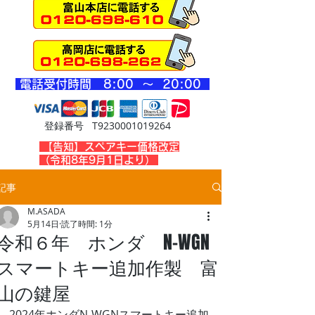
​電話受付時間 8
:00 ～ 20
:00
登録番号 T9230001019264
​【告知】スペアキー価格改定
（令和8年9月1日より）
記事
M.ASADA
5月14日
読了時間: 1分
令和６年 ホンダ N-WGN
スマートキー追加作製 富
山の鍵屋
2024年ホンダN-WGNスマートキー追加