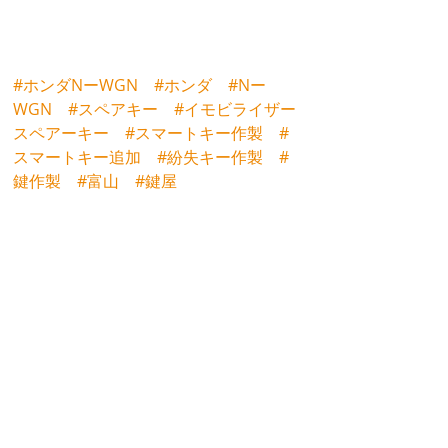
#ホンダNーWGN
#ホンダ
#Nー
WGN
#スペアキー
#イモビライザー
スペアーキー
#スマートキー作製
#
スマートキー追加
#紛失キー作製
#
鍵作製
#富山
#鍵屋
最新記事
すべて表示