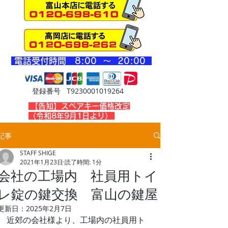
​電話受付時間 8
:00 ～ 20
:00
登録番号 T9230001019264
​【告知】スペアキー価格改定
（令和8年9月1日より）
記事
STAFF SHIGE
2021年1月23日
読了時間: 1分
会社の工場内 社員用トイ
レ錠の鍵交換 富山の鍵屋
更新日：
2025年2月7日
近郊の会社様より、工場内の社員用ト