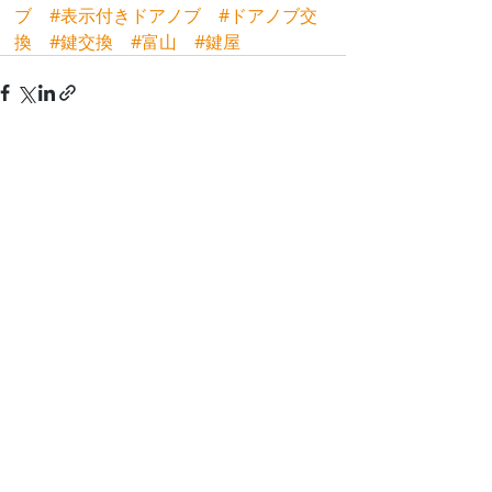
ブ
#表示付きドアノブ
#ドアノブ交
換
#鍵交換
#富山
#鍵屋
最新記事
すべて表示