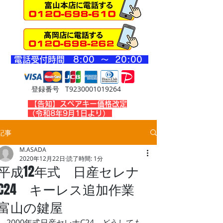
​電話受付時間 8
:00 ～ 20
:00
登録番号 T9230001019264
​【告知】スペアキー価格改定
（令和8年9月1日より）
記事
M.ASADA
2020年12月22日
読了時間: 1分
平成12年式 日産セレナ
C24 キーレス追加作業
富山の鍵屋
2000年式日産セレナC24、どうしても