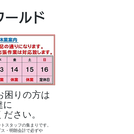
本社・富山本店
ワールド
富山市黒瀬496
TEL 076-494-8
お困りの方は
達に
ください。
ートスタッフの集まりです。
ビス・明朗会計で必ずや