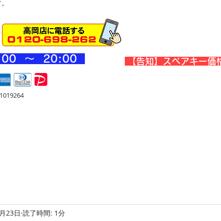
す。
:00 ～ 20
:00
​【告知】スペアキー価
019264
宅
金庫・他
店舗・合鍵
料金
Blog
お問合せ
2月23日
読了時間: 1分