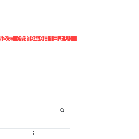
格改定（令和8年9月1日より）
会社概要
『よくある質問』