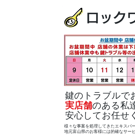
ロック
鍵のトラブルで
実店舗
のある私
安心してお任せ
様々な事案を処理してきたエキスパ
地元富山県のお客様には的確なサー