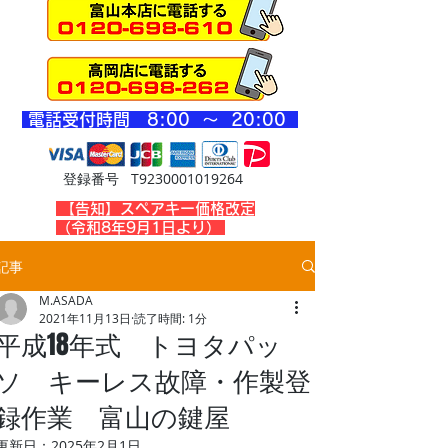
​電話受付時間 8
:00 ～ 20
:00
登録番号 T9230001019264
​【告知】スペアキー価格改定
（令和8年9月1日より）
記事
M.ASADA
2021年11月13日
読了時間: 1分
平成18年式 トヨタパッ
ソ キーレス故障・作製登
録作業 富山の鍵屋
更新日：
2025年2月1日