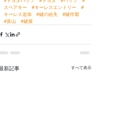
#トヨタパッソ
#トヨタ
#パッソ
#
スペアキー
#キーレスエントリー
#
キーレス追加
#鍵の紛失
#鍵作製
#富山
#鍵屋
最新記事
すべて表示