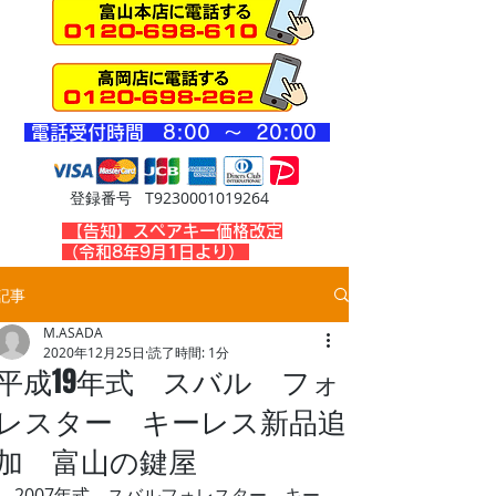
​電話受付時間 8
:00 ～ 20
:00
登録番号 T9230001019264
​【告知】スペアキー価格改定
（令和8年9月1日より）
記事
M.ASADA
2020年12月25日
読了時間: 1分
平成19年式 スバル フォ
レスター キーレス新品追
加 富山の鍵屋
2007年式　スバルフォレスター、キー