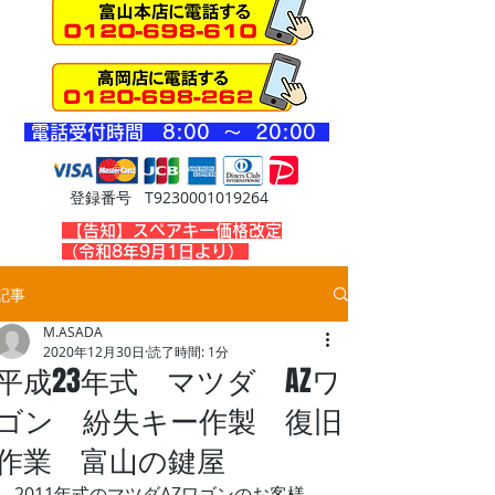
​電話受付時間 8
:00 ～ 20
:00
登録番号 T9230001019264
​【告知】スペアキー価格改定
（令和8年9月1日より）
記事
M.ASADA
2020年12月30日
読了時間: 1分
平成23年式 マツダ AZワ
ゴン 紛失キー作製 復旧
作業 富山の鍵屋
2011年式のマツダAZワゴンのお客様、