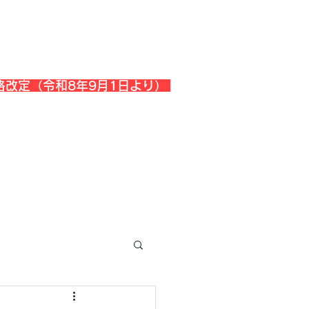
格改定（令和8年9月1日より）
会社概要
『よくある質問』