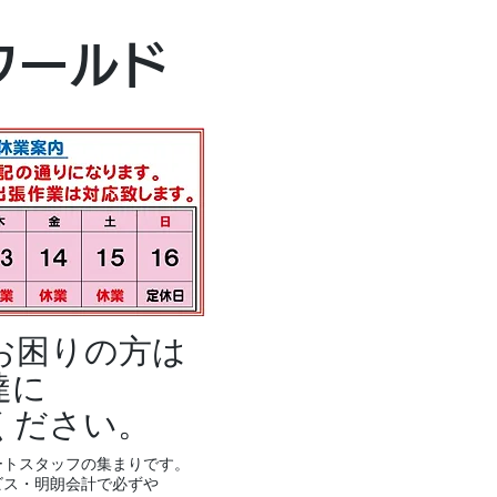
本社・富山本店
ワールド
富山市黒瀬496
TEL 076-494-8
お困りの方は
達に
ください。
ートスタッフの集まりです。
ビス・明朗会計で必ずや