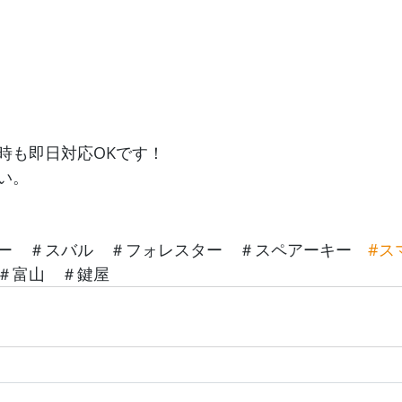
時も即日対応OKです！
い。
ー　＃スバル　＃フォレスター　＃スペアーキー　
#ス
＃富山　＃鍵屋