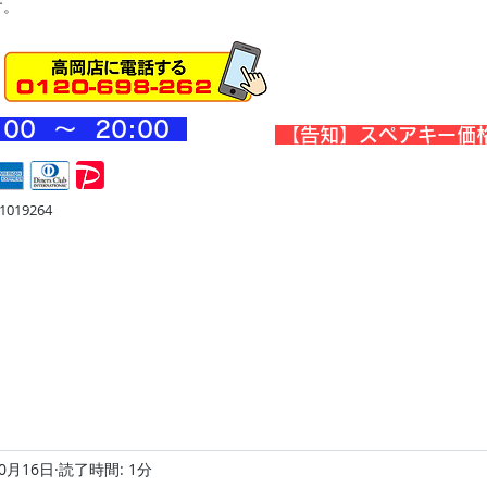
す。
:00 ～ 20
:00
​【告知】スペアキー価
019264
宅
金庫・他
店舗・合鍵
料金
Blog
お問合せ
10月16日
読了時間: 1分