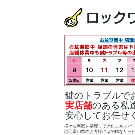
ロック
鍵のトラブルで
実店舗
のある私
安心してお任せ
様々な事案を処理してきたエキスパ
地元富山県のお客様には的確なサー