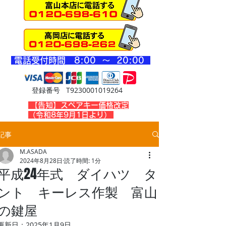
​電話受付時間 8
:00 ～ 20
:00
登録番号 T9230001019264
​【告知】スペアキー価格改定
（令和8年9月1日より）
記事
M.ASADA
2024年8月28日
読了時間: 1分
平成24年式 ダイハツ タ
ント キーレス作製 富山
の鍵屋
更新日：
2025年1月9日