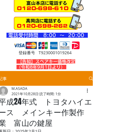
​電話受付時間 8
:00 ～ 20
:00
登録番号 T9230001019264
​【告知】スペアキー価格改定
（令和8年9月1日より）
記事
M.ASADA
2021年10月28日
読了時間: 1分
平成24年式 トヨタハイエ
ース メインキー作製作
業 富山の鍵屋
更新日：
2025年2月1日