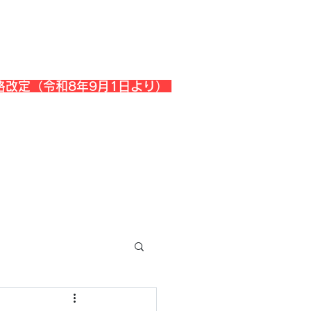
格改定（令和8年9月1日より）
会社概要
『よくある質問』