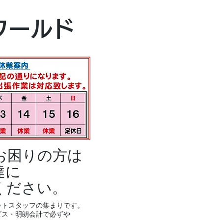
本社・富山本店
ワールド
富山市黒瀬496
TEL 076-494-8
お困りの方は
達に
ください。
ートスタッフの集まりです。
ビス・明朗会計で必ずや