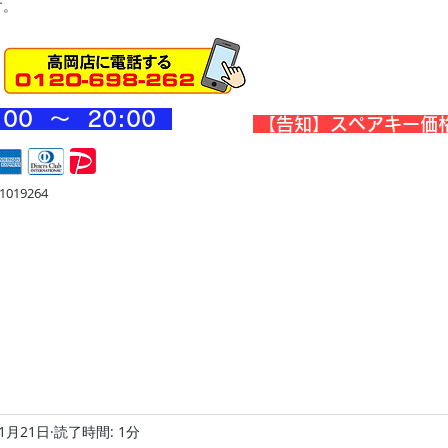
す。
:00 ～ 20
:00
​【告知】スペアキー価
019264
宅
金庫・他
店舗・合鍵
料金
Blog
お問合せ
11月21日
読了時間: 1分